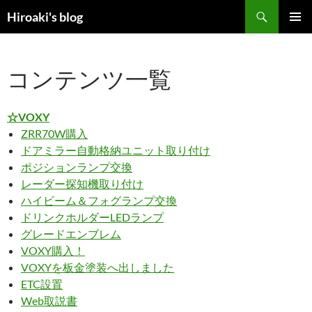
コ
検
Hiroaki's blog
ン
索
メインメ
テ
ニュー
ン
コンテンツ一覧
ツ
へ
ス
☆VOXY
キ
ZRR70W購入
ッ
ドアミラー自動格納ユニット取り付け
プ
ポジションランプ交換
レーダー探知機取り付け
ハイビーム＆フォグランプ交換
ドリンクホルダーLEDランプ
グレードエンブレム
VOXY購入！
VOXYを板金塗装へ出しました
ETC設置
Web取説書