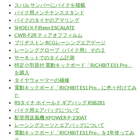
スバル サンバーにバイクを積載
バイク用メンテナンススタンド
バイクのタイヤのアマリング
SHOEI X-Fifteen ESCALATE
CWR-F2R ティアオフフィルム
ブリヂストン RCGレーシングエアゲージ
レーシンググローブ（バイク用） その２
サーキットでのタイム計測
特定小型原付 電動キックボード「RICHBIT ES1 Pro」
を購入
タイヤウォーマーの補修
電動キックボード「RICHBIT ES1 Pro」に色々付けてみ
た
RSタイチ ホイールド ギアバッグ RSB281
バイク用エアバッグについて
配管用送風機 XPOWER P-230AT
レーシングスーツとエアバッグについて
電動キックボード「RICHBIT ES1 Pro」を1年使ってみ
て