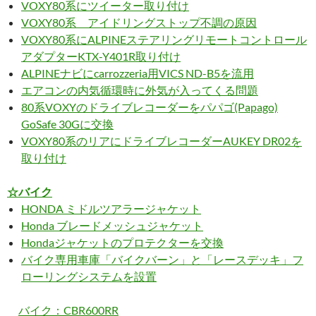
VOXY80系にツイーター取り付け
VOXY80系 アイドリングストップ不調の原因
VOXY80系にALPINEステアリングリモートコントロール
アダプターKTX-Y401R取り付け
ALPINEナビにcarrozzeria用VICS ND-B5を流用
エアコンの内気循環時に外気が入ってくる問題
80系VOXYのドライブレコーダーをパパゴ(Papago)
GoSafe 30Gに交換
VOXY80系のリアにドライブレコーダーAUKEY DR02を
取り付け
☆バイク
HONDA ミドルツアラージャケット
Honda ブレードメッシュジャケット
Hondaジャケットのプロテクターを交換
バイク専用車庫「バイクバーン」と「レースデッキ」フ
ローリングシステムを設置
バイク：CBR600RR