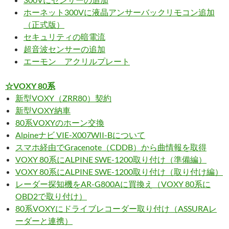
ホーネット300Vに液晶アンサーバックリモコン追加
（正式版）
セキュリティの暗電流
超音波センサーの追加
エーモン アクリルプレート
☆VOXY 80系
新型VOXY（ZRR80）契約
新型VOXY納車
80系VOXYのホーン交換
Alpineナビ VIE-X007WII-Bについて
スマホ経由でGracenote（CDDB）から曲情報を取得
VOXY 80系にALPINE SWE-1200取り付け（準備編）
VOXY 80系にALPINE SWE-1200取り付け（取り付け編）
レーダー探知機をAR-G800Aに買換え（VOXY 80系に
OBD2で取り付け）
80系VOXYにドライブレコーダー取り付け（ASSURAレ
ーダーと連携）