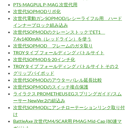
PTS-MAGPUL P-MAG 次世代用
次世代SOPMODリポ化
次世代電動ガンSOPMOD/レシーライフル用 ハード
インナーブロック組み込み
次世代SOPMODのクレーンストックでET1
7.4v1400mAh（レッドライン）を使う
次世代SOPMOD フレームのガタ取り
TROYタイプ フォールディング バトルサイト
次世代SOPMODを20インチ化
TROYタイプ フォールディング バトルサイト その２
グリップバイポッド
次世代SOPMODのアウターバレル延長比較
次世代SOPMODのスイッチ接点保護
ライラクス PROMETHEUS EGスプリングガイド/スム
ーサー NewVer.2の組込み
次世代SOPMODにアンチローテーションリンク取り付
け
BattleAxe 次世代M4/SCAR用 PMAG Mid-Cap (80連マ
ガジン)