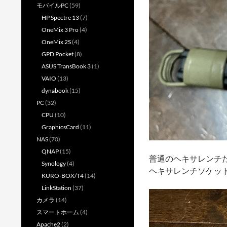
モバイルPC
(59)
HP Spectre 13
(7)
OneMix 3 Pro
(4)
OneMix 2S
(4)
GPD Pocket
(8)
ASUS TransBook 3
(1)
VAIO
(13)
dynabook
(15)
PC
(32)
CPU
(10)
GraphicsCard
(11)
NAS
(70)
QNAP
(15)
普通のヘキサレンチ
Synology
(4)
ヘキサレンチソケッ
KURO-BOX/T4
(14)
LinkStation
(37)
カメラ
(14)
スマートホーム
(4)
Apache2
(2)