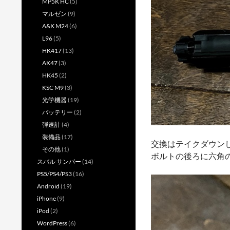
MP5K HC
(5)
マルゼン
(9)
A&K M24
(6)
L96
(5)
HK417
(13)
AK47
(3)
HK45
(2)
KSC M9
(3)
光学機器
(19)
バッテリー
(2)
弾速計
(4)
装備品
(17)
交換はテイクダウン
その他
(1)
ボルトの後ろに六角
スバル サンバー
(14)
PS5/PS4/PS3
(16)
Android
(19)
iPhone
(9)
iPod
(2)
WordPress
(6)