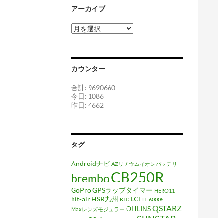
アーカイブ
ア
ー
カ
イ
ブ
カウンター
合計: 9690660
今日: 1086
昨日: 4662
タグ
Androidナビ
AZリチウムイオンバッテリー
CB250R
brembo
GoPro
GPSラップタイマー
HERO11
hit-air
HSR九州
LCI
KTC
LT-6000S
QSTARZ
OHLINS
Maxレンズモジュラー