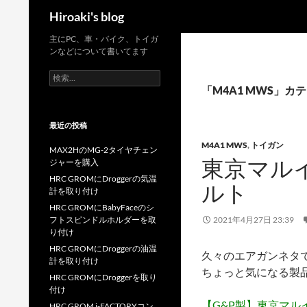
検
Hiroaki's blog
索
コ
主にPC、車・バイク、トイガ
ンなどについて書いてます
ン
テ
検
索:
ン
「M4A1 MWS」
ツ
へ
最近の投稿
ス
M4A1 MWS
,
トイガン
MAX2HのMG-2タイヤチェン
キ
東京マルイ
ジャーを購入
ッ
HRC GROMにDroggerの気温
ルト
プ
計を取り付け
HRC GROMにBabyFaceのシ
フトスピンドルホルダーを取
2021年4月27日 23:39
り付け
HRC GROMにDroggerの油温
久々のエアガンネタ
計を取り付け
ちょっと気になる製
HRC GROMにDroggerを取り
付け
【G&P製】東京マルイ
HRC GROM i-FACTORYコン