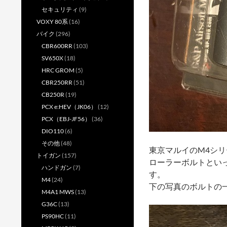
セキュリティ
(9)
VOXY 80系
(16)
バイク
(296)
CBR600RR
(103)
SV650X
(18)
HRC GROM
(5)
CBR250RR
(51)
CB250R
(19)
PCX e:HEV（JK06）
(12)
PCX（EBJ-JF56）
(36)
DIO110
(6)
その他
(48)
東京マルイのM4シ
トイガン
(157)
ローラーボルトとい
ハンドガン
(7)
す。
M4
(24)
下の写真のボルトの
M4A1 MWS
(13)
G36C
(13)
PS90HC
(11)