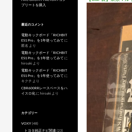
プリートを購入
最近のコメント
電動キックボード「RICHBIT
ES1 Pro」を1年使ってみて
に
匿名
より
電動キックボード「RICHBIT
ES1 Pro」を1年使ってみて
に
hiroaki
より
電動キックボード「RICHBIT
ES1 Pro」を1年使ってみて
に
キクチ
より
CBR600RRレースベースをハ
イスロ化
に
hiroaki
より
カテゴリー
VOXY
(48)
トヨタ純正ナビ関連
(23)