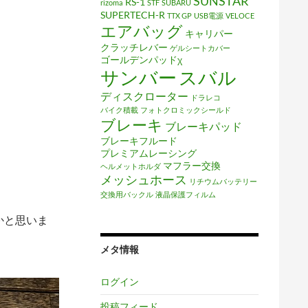
SUNSTAR
RS-1
rizoma
STF
SUBARU
SUPERTECH-R
TTX GP
USB電源
VELOCE
エアバッグ
キャリパー
クラッチレバー
ゲルシートカバー
ゴールデンパッドχ
サンバー
スバル
ディスクローター
ドラレコ
バイク積載
フォトクロミックシールド
ブレーキ
ブレーキパッド
ブレーキフルード
プレミアムレーシング
マフラー交換
ヘルメットホルダ
メッシュホース
リチウムバッテリー
交換用バックル
液晶保護フィルム
かと思いま
メタ情報
ログイン
投稿フィード