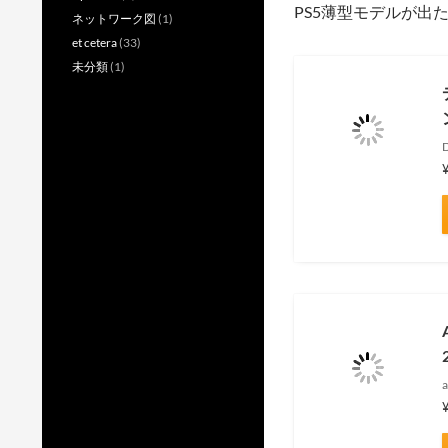
PS5薄型モデルが出
ネットワーク図
(1)
et cetera
(33)
未分類
(1)
a