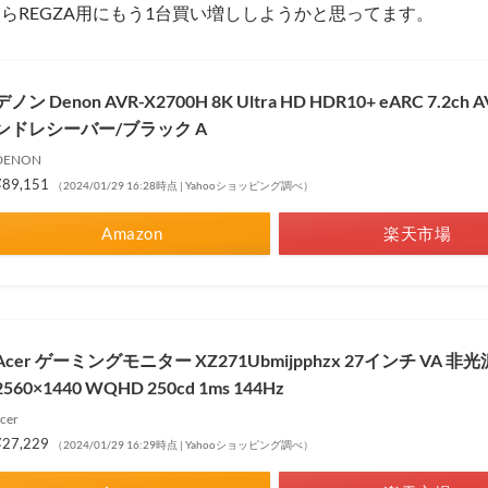
たらREGZA用にもう1台買い増ししようかと思ってます。
デノン Denon AVR-X2700H 8K Ultra HD HDR10+ eARC 7.2c
ンドレシーバー/ブラック A
DENON
¥89,151
（2024/01/29 16:28時点 | Yahooショッピング調べ）
Amazon
楽天市場
Acer ゲーミングモニター XZ271Ubmijpphzx 27インチ VA 非光
2560×1440 WQHD 250cd 1ms 144Hz
cer
¥27,229
（2024/01/29 16:29時点 | Yahooショッピング調べ）