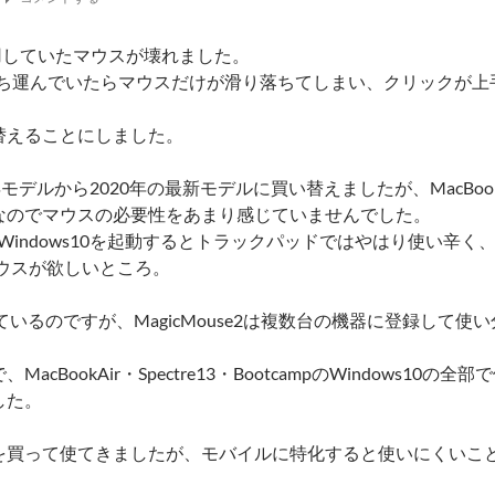
3で使用していたマウスが壊れました。
持ち運んでいたらマウスだけが滑り落ちてしまい、クリックが上
。
替えることにしました。
014年モデルから2020年の最新モデルに買い替えましたが、MacBo
なのでマウスの必要性をあまり感じていませんでした。
でWindows10を起動するとトラックパッドではやはり使い辛く、Bo
もマウスが欲しいところ。
も持っているのですが、MagicMouse2は複数台の機器に登録して使
cBookAir・Spectre13・BootcampのWindows10の全
した。
を買って使てきましたが、モバイルに特化すると使いにくいこ