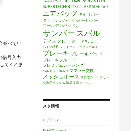
SUNSTAR
RS-1
rizoma
STF
SUBARU
SUPERTECH-R
TTX GP
USB電源
VELOCE
エアバッグ
キャリパー
クラッチレバー
ゲルシートカバー
ゴールデンパッドχ
サンバー
スバル
ディスクローター
ドラレコ
2台並べてい
バイク積載
フォトクロミックシールド
ブレーキ
ブレーキパッド
Kの信号入力
ブレーキフルード
示してくれま
プレミアムレーシング
マフラー交換
ヘルメットホルダ
メッシュホース
リチウムバッテリー
交換用バックル
液晶保護フィルム
メタ情報
ログイン
投稿フィード