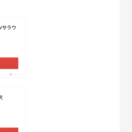
h AVサラウ
ポチップ
沢