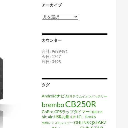
アーカイブ
ア
ー
カ
イ
ブ
カウンター
合計: 9699491
今日: 1747
昨日: 3495
タグ
Androidナビ
AZリチウムイオンバッテリー
CB250R
brembo
GoPro
GPSラップタイマー
HERO11
hit-air
HSR九州
LCI
KTC
LT-6000S
QSTARZ
OHLINS
Maxレンズモジュラー