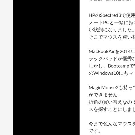
HPのSpectre1
ノートPCと一緒に
い状態になりました
そこでマウスを買い
MacBookAirを2
ラックパッドが優秀
しかし、Bootcamp
のWindows10に
MagicMouse2
ができません。
折角の買い替えなので、Ma
スを探すことにしま
今まで色んなマウス
です。