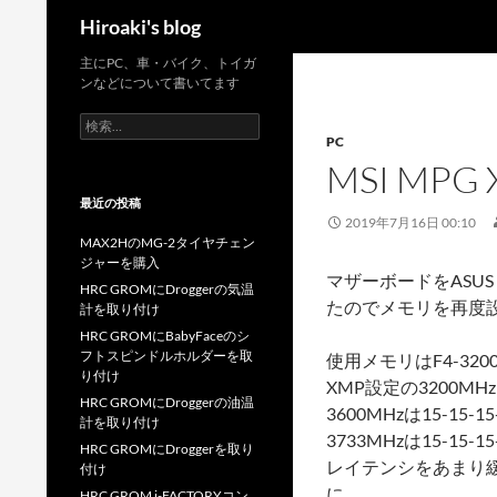
検
Hiroaki's blog
索
コ
主にPC、車・バイク、トイガ
ンなどについて書いてます
ン
テ
検
索:
PC
ン
MSI MPG 
ツ
へ
最近の投稿
ス
2019年7月16日 00:10
MAX2HのMG-2タイヤチェン
キ
ジャーを購入
ッ
マザーボードをASUS PR
HRC GROMにDroggerの気温
プ
たのでメモリを再度
計を取り付け
HRC GROMにBabyFaceのシ
フトスピンドルホルダーを取
使用メモリはF4-3200
り付け
XMP設定の3200MHz
HRC GROMにDroggerの油温
3600MHzは15-1
計を取り付け
3733MHzは15-15
HRC GROMにDroggerを取り
レイテンシをあまり
付け
に。
HRC GROM i-FACTORYコン