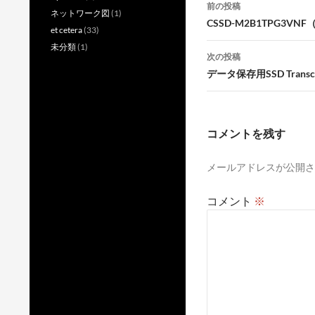
投
前の投稿
ネットワーク図
(1)
稿
CSSD-M2B1TPG3VNF（
et cetera
(33)
ナ
未分類
(1)
次の投稿
ビ
データ保存用SSD Transce
ゲ
ー
コメントを残す
シ
メールアドレスが公開さ
ョ
ン
コメント
※