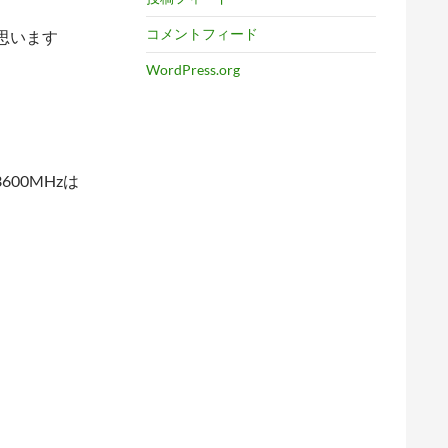
コメントフィード
思います
WordPress.org
00MHzは