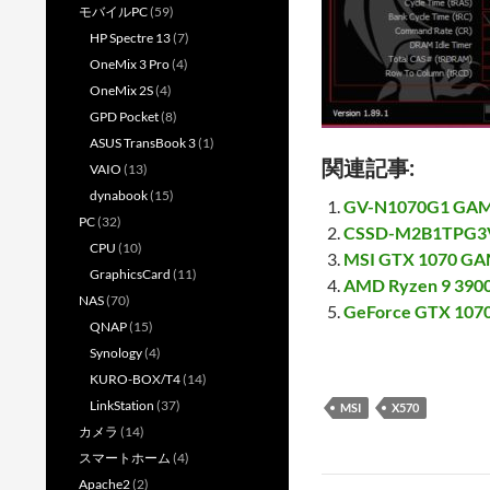
モバイルPC
(59)
HP Spectre 13
(7)
OneMix 3 Pro
(4)
OneMix 2S
(4)
GPD Pocket
(8)
ASUS TransBook 3
(1)
関連記事:
VAIO
(13)
dynabook
(15)
GV-N1070G1 GA
PC
(32)
CSSD-M2B1TPG
CPU
(10)
MSI GTX 1070 GA
GraphicsCard
(11)
AMD Ryzen 9 390
NAS
(70)
GeForce GTX 1070 
QNAP
(15)
Synology
(4)
KURO-BOX/T4
(14)
LinkStation
(37)
MSI
X570
カメラ
(14)
スマートホーム
(4)
Apache2
(2)