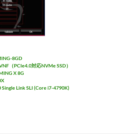
MING-8GD
3VNF（PCIe4.0対応NVMe SSD）
MING X 8G
0X
Single Link SLI (Core i7-4790K)