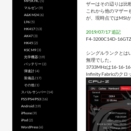
MP5K HC
(5)
ザーはその辺りは比
マルゼン
(9)
これから他のマザーも
A&K M24
(6)
が、現時点ではMSI
L96
(5)
HK417
(13)
2019/07/17 追記
AK47
(3)
F4-3200C14D-
HK45
(2)
KSC M9
(3)
シングルランクとはいえ
光学機器
(19)
無理でした。
バッテリー
(2)
3733MHzは16-1
弾速計
(4)
Infinity Fabri
装備品
(17)
その他
(1)
スバル サンバー
(14)
PS5/PS4/PS3
(16)
Android
(19)
iPhone
(9)
iPod
(2)
WordPress
(6)