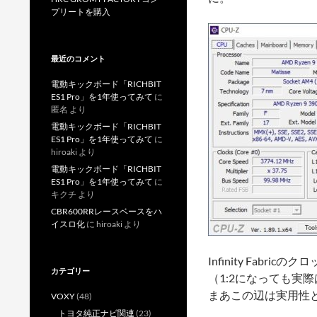
プリートを購入
最近のコメント
電動キックボード「RICHBIT
ES1 Pro」を1年使ってみて
に
匿名
より
電動キックボード「RICHBIT
ES1 Pro」を1年使ってみて
に
hiroaki
より
電動キックボード「RICHBIT
ES1 Pro」を1年使ってみて
に
キクチ
より
CBR600RRレースベースをハ
イスロ化
に
hiroaki
より
Infinity Fabr
カテゴリー
（1:2になっても実
まあこの辺は実用性
VOXY
(48)
トヨタ純正ナビ関連
(23)