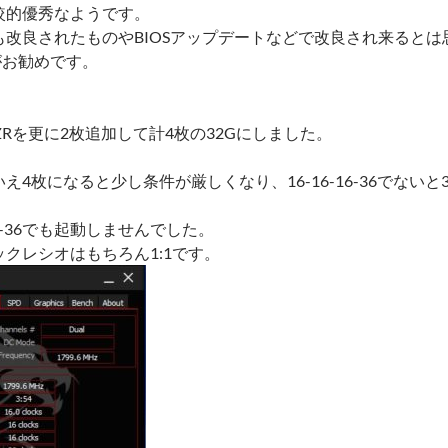
較的優秀なようです。
改良されたものやBIOSアップデートなどで改良され来るとは
がお勧めです。
16GTZRを更に2枚追加して計4枚の32Gにしました。
4枚になると少し条件が厳しくなり、16-16-16-36でないと36
6-16-36でも起動しませんでした。
cのクロックレシオはもちろん1:1です。