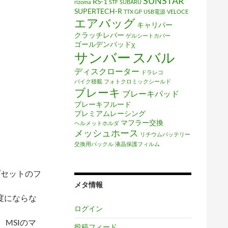
SUNSTAR
RS-1
rizoma
STF
SUBARU
SUPERTECH-R
TTX GP
USB電源
VELOCE
エアバッグ
キャリパー
クラッチレバー
ゲルシートカバー
ゴールデンパッドχ
サンバー
スバル
ディスクローター
ドラレコ
バイク積載
フォトクロミックシールド
ブレーキ
ブレーキパッド
ブレーキフルード
プレミアムレーシング
マフラー交換
ヘルメットホルダ
メッシュホース
リチウムバッテリー
交換用バックル
液晶保護フィルム
ップセットのフ
メタ情報
度にならな
ログイン
MSIのマ
投稿フィード