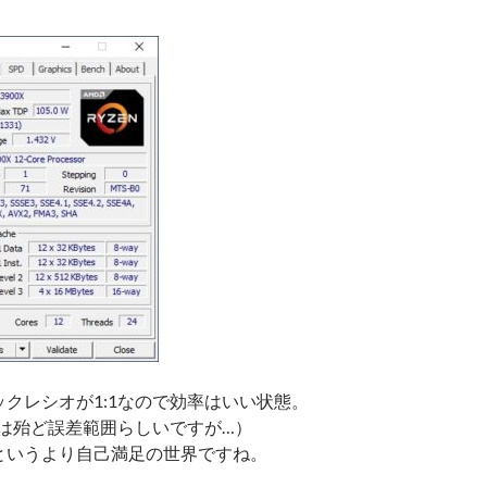
icのクロックレシオが1:1なので効率はいい状態。
際は殆ど誤差範囲らしいですが…）
というより自己満足の世界ですね。