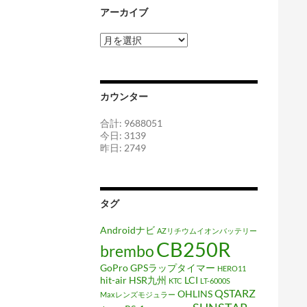
アーカイブ
ア
ー
カ
イ
ブ
カウンター
合計: 9688051
今日: 3139
昨日: 2749
タグ
Androidナビ
AZリチウムイオンバッテリー
CB250R
brembo
GoPro
GPSラップタイマー
HERO11
hit-air
HSR九州
LCI
KTC
LT-6000S
QSTARZ
OHLINS
Maxレンズモジュラー