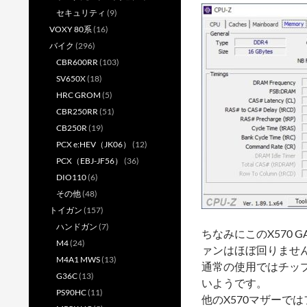
セキュリティ
(9)
VOXY 80系
(16)
バイク
(296)
CBR600RR
(103)
SV650X
(18)
HRC GROM
(5)
CBR250RR
(51)
CB250R
(19)
PCX e:HEV（JK06）
(12)
PCX（EBJ-JF56）
(36)
DIO110
(6)
その他
(48)
トイガン
(157)
ハンドガン
(7)
ちなみにこのX570 G
M4
(24)
ァンはほぼ回りませ
M4A1 MWS
(13)
通常の使用ではチッ
G36C
(13)
いようです。
PS90HC
(11)
他のX570マザーで