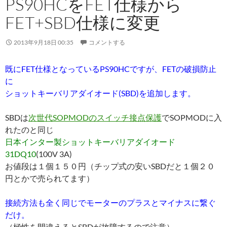
FET+SBD仕様に変更
2013年9月18日 00:35
コメントする
既にFET仕様となっているPS90HCですが、FETの破損防止
に
ショットキーバリアダイオード(SBD)を追加します。
SBDは
次世代SOPMODのスイッチ接点保護
でSOPMODに入
れたのと同じ
日本インター製ショットキーバリアダイオード
31DQ10
(100V 3A)
お値段は１個１５０円（チップ式の安いSBDだと１個２０
円とかで売られてます）
接続方法も全く同じでモーターのプラスとマイナスに繋ぐ
だけ。
（極性を間違えるとSBDが故障するので注意）