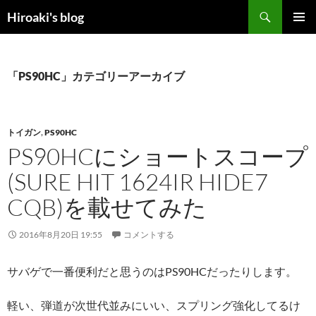
コ
検
Hiroaki's blog
ン
索
メインメ
テ
ニュー
ン
ツ
「PS90HC」カテゴリーアーカイブ
へ
ス
キ
トイガン
,
PS90HC
ッ
PS90HCにショートスコープ
プ
(SURE HIT 1624IR HIDE7
CQB)を載せてみた
2016年8月20日 19:55
コメントする
サバゲで一番便利だと思うのはPS90HCだったりします。
軽い、弾道が次世代並みにいい、スプリング強化してるけ