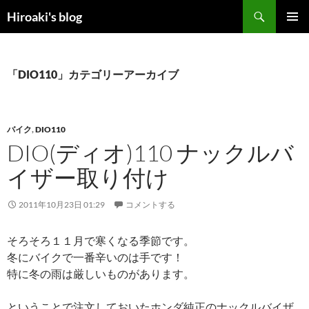
コ
検
Hiroaki's blog
ン
索
メインメ
テ
ニュー
ン
ツ
「DIO110」カテゴリーアーカイブ
へ
ス
キ
バイク
,
DIO110
ッ
DIO(ディオ)110 ナックルバ
プ
イザー取り付け
2011年10月23日 01:29
コメントする
そろそろ１１月で寒くなる季節です。
冬にバイクで一番辛いのは手です！
特に冬の雨は厳しいものがあります。
ということで注文しておいたホンダ純正のナックルバイザ