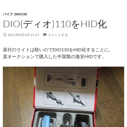
バイク
,
DIO110
DIO(ディオ)110をHID化
2011年8月6日 11:37
コメントする
原付のライトは暗いのでDIO110をHID化することに。
某オークションで購入した中国製の激安HIDです。