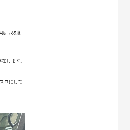
度→65度
存在します。
イスロにして