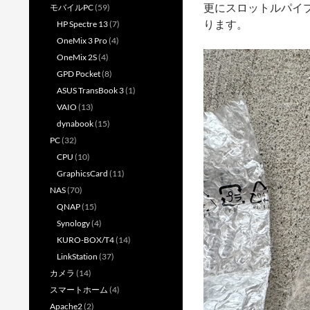
更にスロットルパイプも
モバイルPC
(59)
ります。
HP Spectre 13
(7)
OneMix 3 Pro
(4)
OneMix 2S
(4)
GPD Pocket
(8)
ASUS TransBook 3
(1)
VAIO
(13)
dynabook
(15)
PC
(32)
CPU
(10)
GraphicsCard
(11)
NAS
(70)
QNAP
(15)
Synology
(4)
KURO-BOX/T4
(14)
LinkStation
(37)
カメラ
(14)
スマートホーム
(4)
Apache2
(2)