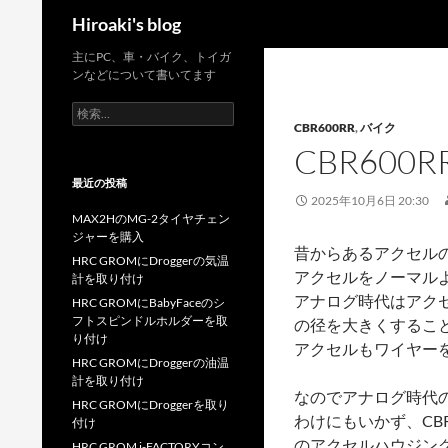
検
Hiroaki's blog
索
コ
主にPC、車・バイク、トイガ
ンなどについて書いてます
ン
テ
検
索:
CBR600RR
,
バイク
ン
CBR60
ツ
へ
最近の投稿
ス
2025年10月6日 20:30
MAX2HのMG-2タイヤチェン
キ
ジャーを購入
ッ
昔からあるアクセルの
HRC GROMにDroggerの気温
プ
アクセルをノーマル
計を取り付け
アナログ時代はアク
HRC GROMにBabyFaceのシ
フトスピンドルホルダーを取
の径を大きくするこ
り付け
アクセルもワイヤー
HRC GROMにDroggerの油温
計を取り付け
なのでアナログ時代
HRC GROMにDroggerを取り
わけにもいかず、CB
付け
のアクセルハウジン
HRC GROM i-FACTORYコン