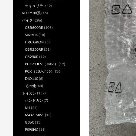
セキュリティ
(9)
VOXY 80系
(16)
バイク
(296)
CBR600RR
(103)
SV650X
(18)
HRC GROM
(5)
CBR250RR
(51)
CB250R
(19)
PCX e:HEV（JK06）
(12)
PCX（EBJ-JF56）
(36)
DIO110
(6)
その他
(48)
トイガン
(157)
ハンドガン
(7)
M4
(24)
M4A1 MWS
(13)
G36C
(13)
PS90HC
(11)