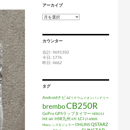
アーカイブ
ア
ー
カ
イ
ブ
カウンター
合計: 9691350
今日: 1776
昨日: 4662
タグ
Androidナビ
AZリチウムイオンバッテリー
CB250R
brembo
GoPro
GPSラップタイマー
HERO11
hit-air
HSR九州
LCI
KTC
LT-6000S
QSTARZ
OHLINS
Maxレンズモジュラー