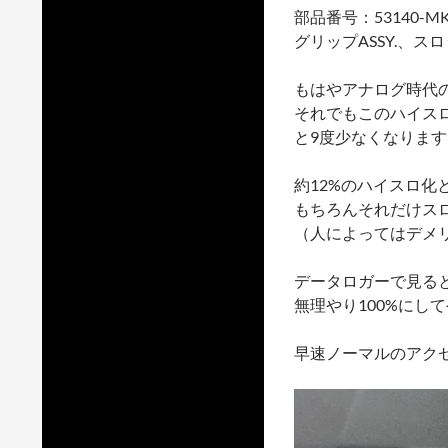
部品番号：53140-MK
グリップASSY.、ス
もはやアナログ時代
それでもこのハイスロ
と9度少なくなります
約12%のハイスロ
もちろんそれだけス
（人によってはデメ
データロガーで見る
無理やり100%にし
早速ノーマルのアク