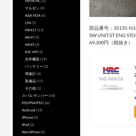
MP5K HC
(5)
マルゼン
(9)
A&K M24
(6)
L96
(5)
部品番号：35135-N1H
HK417
(13)
SW UNIT.ST ENG STO
AK47
(3)
69,300円（税抜き）
HK45
(2)
KSC M9
(3)
光学機器
(19)
バッテリー
(2)
弾速計
(4)
装備品
(17)
その他
(1)
スバル サンバー
(14)
PS5/PS4/PS3
(16)
Android
(19)
iPhone
(9)
iPod
(2)
WordPress
(6)