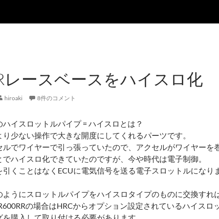
0RRレースベースをハイスロ化
hiroaki
8件のコメント
ハイスロットルパイプ = ハイスロとは？
より少ない操作で大きな開度にしてくれるパーツです。
セルでワイヤーで引っ張っていたので、アクセルがワイヤーを
とでハイスロ化できていたのですが、今や時代は電子制御。
を引くことはなくECUに電気信号を送る電子スロットルになり
のようにスロットルパイプをハイスロタイプのものに交換すれ
R600RRの場合はHRCからオプション設定されているハイスロ
グを購入して取り付ける必要があります。