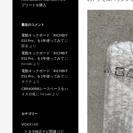
プリートを購入
最近のコメント
電動キックボード「RICHBIT
ES1 Pro」を1年使ってみて
に
匿名
より
電動キックボード「RICHBIT
ES1 Pro」を1年使ってみて
に
hiroaki
より
電動キックボード「RICHBIT
ES1 Pro」を1年使ってみて
に
キクチ
より
CBR600RRレースベースをハ
イスロ化
に
hiroaki
より
カテゴリー
VOXY
(48)
トヨタ純正ナビ関連
(23)