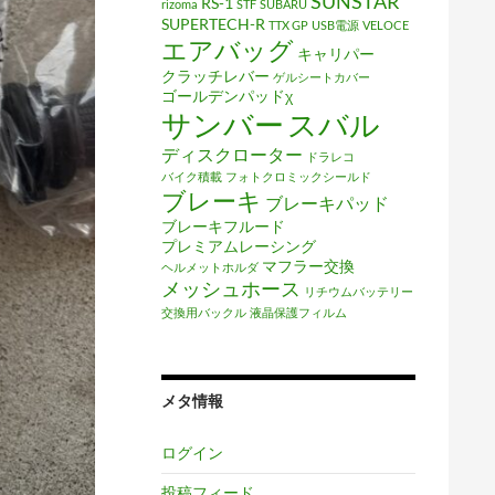
SUNSTAR
RS-1
rizoma
STF
SUBARU
SUPERTECH-R
TTX GP
USB電源
VELOCE
エアバッグ
キャリパー
クラッチレバー
ゲルシートカバー
ゴールデンパッドχ
サンバー
スバル
ディスクローター
ドラレコ
バイク積載
フォトクロミックシールド
ブレーキ
ブレーキパッド
ブレーキフルード
プレミアムレーシング
マフラー交換
ヘルメットホルダ
メッシュホース
リチウムバッテリー
交換用バックル
液晶保護フィルム
メタ情報
ログイン
投稿フィード