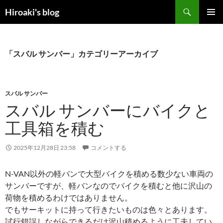
コ
検
Hiroaki's blog
ン
索
メインメ
テ
ニュー
ン
ツ
「スバル サンバー」カテゴリーアーカイブ
へ
ス
キ
スバル サンバー
ッ
スバル サンバーにバイクと
プ
工具箱を積む
2025年12月28日 23:58
コメントする
N-VAN以外の軽バンで大型バイクを積める数少ない車両の
サンバーですが、軽バンなのでバイクを積むと他に沢山の
荷物を積めるわけではありません。
でもサーキットに持って行きたいものは色々とあります。
試行錯誤しながらできるだけ沢山積めるように工夫してい