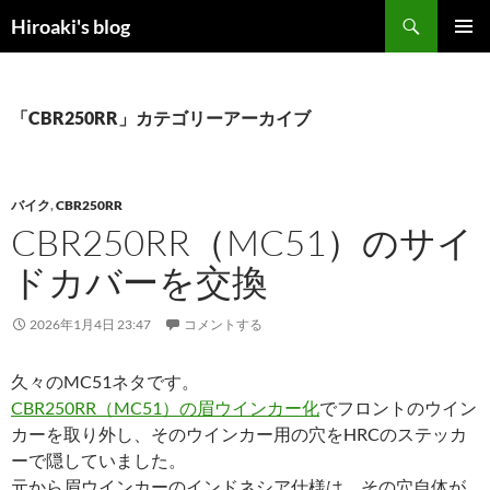
コ
検
Hiroaki's blog
ン
索
メインメ
テ
ニュー
ン
ツ
「CBR250RR」カテゴリーアーカイブ
へ
ス
キ
バイク
,
CBR250RR
ッ
CBR250RR（MC51）のサイ
プ
ドカバーを交換
2026年1月4日 23:47
コメントする
久々のMC51ネタです。
CBR250RR（MC51）の眉ウインカー化
でフロントのウイン
カーを取り外し、そのウインカー用の穴をHRCのステッカ
ーで隠していました。
元から眉ウインカーのインドネシア仕様は、その穴自体が