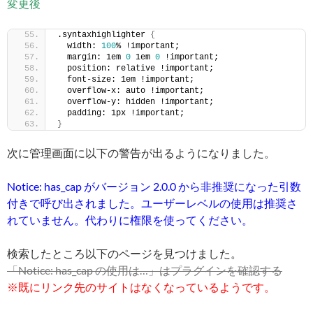
変更後
.syntaxhighlighter 
{
  width: 
100
% !important;
  margin: 1em 
0
 1em 
0
 !important;
  position: relative !important;
  font-size: 1em !important;
  overflow-x: auto !important;
  overflow-y: hidden !important;
  padding: 1px !important;
}
次に管理画面に以下の警告が出るようになりました。
Notice: has_cap がバージョン 2.0.0 から非推奨になった引数
付きで呼び出されました。ユーザーレベルの使用は推奨さ
れていません。代わりに権限を使ってください。
検索したところ以下のページを見つけました。
「Notice: has_cap の使用は…」はプラグインを確認する
※既にリンク先のサイトはなくなっているようです。