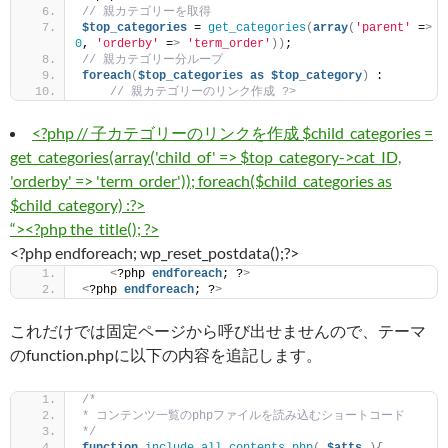
// 親カテゴリーを取得
$top_categories
 = 
get_categories
(
array
(
'parent'
 =
>
0
, 
'orderby'
 =
>
'term_order'
))
;
// 親カテゴリー分ループ
foreach
(
$top_categories
as
$top_category
)
 :
// 親カテゴリーのリンク作成 ?>
<?php // 子カテゴリーのリンクを作成 $child_categories =
get_categories(array('child_of' => $top_category->cat_ID,
'orderby' => 'term_order')); foreach($child_categories as
$child_category) :?>
“><?php the_title(); ?>
<?php endforeach; wp_reset_postdata();?>
<
?php 
endforeach
; ?
>
<
?php 
endforeach
; ?
>
これだけでは固定ページから呼び出せませんので、テーマ
のfunction.phpに以下の内容を追記します。
/*
* コンテンツ一覧のphpファイルを読み込むショートコード
*/