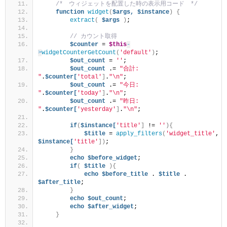
/*　ウィジェットを配置した時の表示用コード　*/
function
widget
(
$args,
$instance
)
{
extract
(
$args
)
;
// カウント取得
$counter
 = 
$this
-
>
widgetCounterGetCount
(
'default'
)
;
$out_count
 = 
''
;
$out_count
 .= 
"合計: 
"
.
$counter[
'total'
]
.
"\n"
;
$out_count
 .= 
"今日: 
"
.
$counter[
'today'
]
.
"\n"
;
$out_count
 .= 
"昨日: 
"
.
$counter[
'yesterday'
]
.
"\n"
;
if
(
$instance[
'title'
]
 != 
''
){
$title
 = 
apply_filters
(
'widget_title'
, 
$instance[
'title'
])
;
}
echo
$before_widget
;
if
(
$title
){
echo
$before_title
 . 
$title
 . 
$after_title
;
}
echo
$out_count
;
echo
$after_widget
;
}