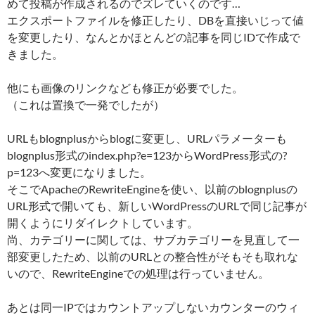
めて投稿が作成されるのでズレていくのです…
エクスポートファイルを修正したり、DBを直接いじって値
を変更したり、なんとかほとんどの記事を同じIDで作成で
きました。
他にも画像のリンクなども修正が必要でした。
（これは置換で一発でしたが）
URLもblognplusからblogに変更し、URLパラメーターも
blognplus形式のindex.php?e=123からWordPress形式の?
p=123へ変更になりました。
そこでApacheのRewriteEngineを使い、以前のblognplusの
URL形式で開いても、新しいWordPressのURLで同じ記事が
開くようにリダイレクトしています。
尚、カテゴリーに関しては、サブカテゴリーを見直して一
部変更したため、以前のURLとの整合性がそもそも取れな
いので、RewriteEngineでの処理は行っていません。
あとは同一IPではカウントアップしないカウンターのウィ