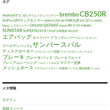
タグ
CB250R
brembo
Androidナビ
AZリチウムイオンバッテリー
GoPro
GPSラップタイマー
hit-air
HSR九州
LCI
HERO11
KTC
LT-6000S
QSTARZ
OHLINS
RS-1
Maxレンズモジュラー
rizoma
STF
SUBARU
SUNSTAR
SUPERTECH-R
TTX GP
USB電源
VELOCE
エアバッグ
キャリパー
クラッチレバー
ゲルシートカバー
サンバー
スバル
ゴールデンパッドχ
ディスクローター
ドラレコ
バイク積載
フォトクロミックシールド
ブレーキ
ブレーキパッド
ブレーキフルード
プレミアムレーシング
マフラー交換
ヘルメットホルダ
メッシュホース
リチウムバッテリー
交換用バックル
液晶保護フィルム
メタ情報
ログイン
投稿フィード