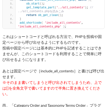
function
include_all_contents_php
(
$atts
){
ob_start
()
;
get_template_part
(
'../all_contents'
)
; 
// 
../all_contents.phpを読みこみ
return
ob_get_clean
()
;
}
add_shortcode
(
'include_all_contents'
, 
'include_all_contents_php'
)
;
これはショートコードと呼ばれる方法で、PHPを投稿や固
定ページから呼び出せるようにするものです。
投稿や固定ページには基本的にPHPを記述することはでき
ませんが、このショートコードを利用することで簡単に呼
び出せるようになります。
あとは固定ページで［include_all_contents］と書けば呼び出
せます。
※そのまま書いてしまうと呼び出されてしまうため、上で
は[]を全角文字で書いてますので半角に置き換えてくださ
い。
尚、「Category Order and Taxonomy Terms Order」プラグ