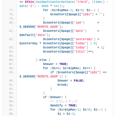
== 
$this
->
widgetCounterGetDate
(
'Y/m/d'
, 
(
time
()
 - 
date
(
'Z'
)
 - 
3600
 * 
24
)))
;
for
(
$i
=
$ipMax
-
1
; 
$i
>
0
; 
$i
--
)
{
$counters[$page][
"ip$i"
]
 = 
''
;
}
$counters[$page][
'ip0'
]
       = 
$_SERVER[
'REMOTE_ADDR'
]
;
$counters[$page][
'date'
]
      = 
$default[
'date'
]
;
$counters[$page][
'yesterday'
]
 = 
$yesterday
 ? 
$counters[$page][
'today'
]
 : 
0
;
$counters[$page][
'today'
]
     = 
1
;
$counters[$page][
'total'
]
++;
}
else
{
$newer
 = 
TRUE
;
for
(
$i
=
0
; 
$i<$ipMax
; 
$i++
)
{
if
(
$counters[$page][
"ip$i"
]
 == 
$_SERVER[
'REMOTE_ADDR'
])
{
$newer
 = 
FALSE
;
break
;
}
}
if
(
$newer
)
{
// カウントアップ
$modify
 = 
TRUE
;
for
(
$i
=
$ipMax
-
1
; 
$i
>
0
; 
$i
--
)
{
$j
 = 
$i
-
1
;