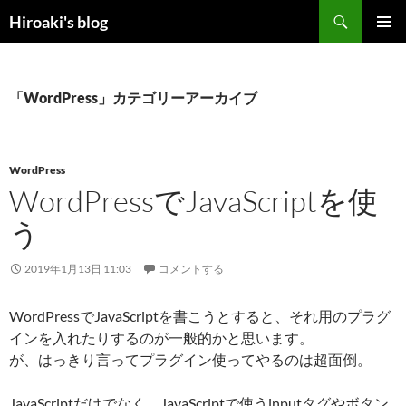
コ
検
Hiroaki's blog
ン
索
メインメ
テ
ニュー
ン
ツ
「WordPress」カテゴリーアーカイブ
へ
ス
キ
WordPress
ッ
WordPressでJavaScriptを使
プ
う
2019年1月13日 11:03
コメントする
WordPressでJavaScriptを書こうとすると、それ用のプラグ
インを入れたりするのが一般的かと思います。
が、はっきり言ってプラグイン使ってやるのは超面倒。
JavaScriptだけでなく、JavaScriptで使うinputタグやボタン