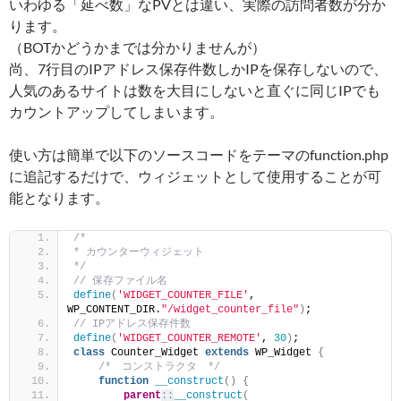
いわゆる「延べ数」なPVとは違い、実際の訪問者数が分か
ります。
（BOTかどうかまでは分かりませんが）
尚、7行目のIPアドレス保存件数しかIPを保存しないので、
人気のあるサイトは数を大目にしないと直ぐに同じIPでも
カウントアップしてしまいます。
使い方は簡単で以下のソースコードをテーマのfunction.php
に追記するだけで、ウィジェットとして使用することが可
能となります。
/*
* カウンターウィジェット
*/
// 保存ファイル名
define
(
'WIDGET_COUNTER_FILE'
, 
WP_CONTENT_DIR.
"/widget_counter_file"
)
;
// IPアドレス保存件数
define
(
'WIDGET_COUNTER_REMOTE'
, 
30
)
;
class
 Counter_Widget 
extends
 WP_Widget 
{
/*　コンストラクタ　*/
function
__construct
()
{
parent
::
__construct
(