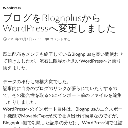
WordPress
ブログをBlognplusから
WordPressへ変更しました
2018年11月1日 22:55
コメントする
既に配布もメンテも終了しているBlognplusを長い間使わせ
て頂きましたが、流石に限界かと思いWordPressへと乗り
換えました。
データの移行も結構大変でした。
記事内に自身のブログのリンクが張られていたりするの
で、その整合性を取るのにインポート前のファイルを編集
したりしました。
WordPressへのインポート自体は、Blognplusのエクスポー
ト機能でMovableType形式で吐き出せば簡単なのですが、
Blognplus側で削除した記事の分だけ、WordPress側では詰