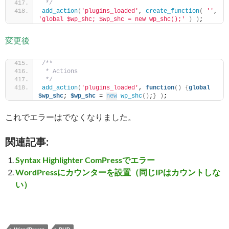
 */
add_action
(
'plugins_loaded'
, 
create_function
(
''
, 
'global $wp_shc; $wp_shc = new wp_shc();'
)
)
;
変更後
/**
 * Actions
 */
add_action
(
'plugins_loaded'
, 
function
()
{
global
$wp_shc
; 
$wp_shc
 = 
new
wp_shc
()
;
}
)
;
これでエラーはでなくなりました。
関連記事:
Syntax Highlighter ComPressでエラー
WordPressにカウンターを設置（同じIPはカウントしな
い）