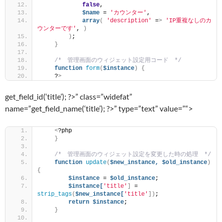
false
,
$name
 = 
'カウンター'
,
array
(
'description'
 =
>
'IP重複なしのカ
ウンターです'
, 
)
)
;
}
/*　管理画面のウィジェット設定用コード　*/
function
form
(
$instance
)
{
    ?
>
get_field_id(‘title’); ?>” class=”widefat”
name=”
get_field_name(‘title’); ?>” type=”text” value=”
“>
<
?php
}
/*　管理画面のウィジェット設定を変更した時の処理　*/
function
update
(
$new_instance,
$old_instance
)
{
$instance
 = 
$old_instance
;
$instance[
'title'
]
 = 
strip_tags
(
$new_instance[
'title'
])
;
return
$instance
;
}