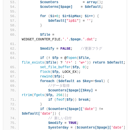
$counters
            = 
array
()
;
$couterns[$page]
    = 
$default
;
for
(
$i
=
0
; 
$i<$ipMax
; 
$i++
)
{
$default[
"ip$i"
]
 = 
''
;
}
$file
 = 
WIDGET_COUNTER_FILE.
'.'
.
$page.
'.dat'
;
$modify
 = 
FALSE
;    
//更新フラグ
if
(
! 
$fp
 = @
fopen
(
$file,
file_exists
(
$file
)
 ? 
'r+'
 : 
'w+'
))
return
$default
;
set_file_buffer
(
$fp,
0
)
;
flock
(
$fp,
 LOCK_EX
)
;
rewind
(
$fp
)
;
foreach
(
$default
as
$key
=
>
$val
)
{
//データ取得
$counters[$page][$key]
 = 
rtrim
(
fgets
(
$fp,
256
))
;
if
(
feof
(
$fp
))
break
;
}
if
(
$counters[$page][
'date'
]
 != 
$default[
'date'
])
{
// 新しい日付
$modify
 = 
TRUE
;
$yesterday
 = 
(
$counters[$page][
'date'
]