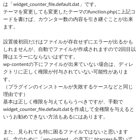
は「widget_counter_file.default.dat」です。
テーマを変更しても変更したテーマのfunction.phpに上記コ
ードを書けば、カウンター数の内容を引き継ぐことが出来
ます。
設置後初回だけはファイルが存在せずにエラーが出るかも
しれませんが、自動でファイルが作成されますので2回目以
降はエラーにならないはずです。
wp-contentの下にファイルが出来ていない場合は、ディレ
クトリに正しく権限が付与されていない可能性がありま
す。
（プラグインのインストールが失敗するケースなどと同じ
理由です）
基本は正しく権限を与えてもらうべきですが、手動で
widget_counter_file.default.datを作成して全権限を与えると
いうお勧めできない方法もあるにはあります。
また、見られても特に困るファイルではないと思います
が、念のために「wp-content」の直下に.htaccessを置いて