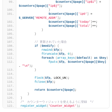
$counters[$page][
"ip$i"
]
 = 
$counters[$page][
"ip$j"
]
;
}
$counters[$page][
'ip0'
]
 = 
$_SERVER[
'REMOTE_ADDR'
]
;
$counters[$page][
'today'
]
++;
$counters[$page][
'total'
]
++;
}
}
// 更新されていた場合
if
(
$modify
)
{
rewind
(
$fp
)
;
ftruncate
(
$fp,
0
)
;
foreach
(
array_keys
(
$default
)
as
$key
)
fputs
(
$fp,
$counters[$page][$key]
. 
"\n"
)
;
}
flock
(
$fp,
 LOCK_UN
)
;
fclose
(
$fp
)
;
return
$counters[$page]
;
}
}
/*　カウンターウィジェットを使えるように登録　*/
register_widget
(
'Counter_Widget'
)
;