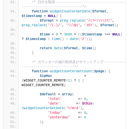
/* 日付を取得-----------------------------------
------------------------------*/
function
widgetCounterGetDate
(
$format,
$timestamp
 = 
NULL
)
{
$format
 = 
preg_replace
(
'/(?<!\\\)T/'
, 
preg_replace
(
'/(.)/'
, 
'\\\$1'
, 
'JST'
)
, 
$format
)
;
$time
 = 
9
 * 
3600
 + 
((
$timestamp
 !== 
NULL
)
? 
$timestamp
 : 
time
()
 - 
date
(
'Z'
))
;
return
date
(
$format,
$time
)
;
}
/* カウンターの値の取得及びカウントアップ-----------
--------------------------*/
function
widgetCounterGetCount
(
$page
)
{
$ipMax
                = 
(
WIDGET_COUNTER_REMOTE
<
1
)
 ? 
1
 : 
WIDGET_COUNTER_REMOTE;
$default
 = 
array
(
'total'
        =
>
0
,
'date'
        =
>
$this
-
>
widgetCounterGetDate
(
'Y/m/d'
)
,
'today'
        =
>
0
,
'yesterday'
    =
>
0
)
;