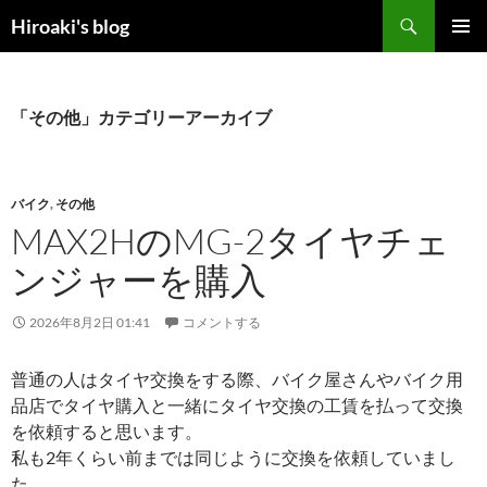
コ
検
Hiroaki's blog
ン
索
メインメ
テ
ニュー
ン
ツ
「その他」カテゴリーアーカイブ
へ
ス
キ
バイク
,
その他
ッ
MAX2HのMG-2タイヤチェ
プ
ンジャーを購入
2026年8月2日 01:41
コメントする
普通の人はタイヤ交換をする際、バイク屋さんやバイク用
品店でタイヤ購入と一緒にタイヤ交換の工賃を払って交換
を依頼すると思います。
私も2年くらい前までは同じように交換を依頼していまし
た。