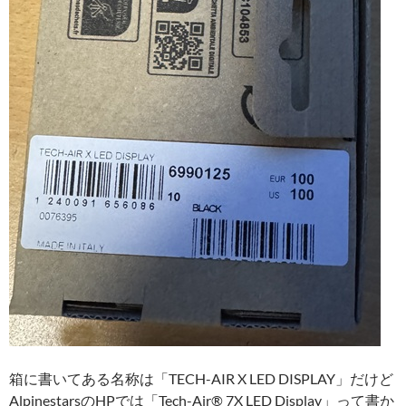
箱に書いてある名称は「TECH-AIR X LED DISPLAY」だけど
AlpinestarsのHPでは「Tech-Air® 7X LED Display」って書か