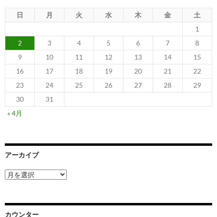
ー
日
月
火
水
木
金
土
1
シ
2
3
4
5
6
7
8
ョ
9
10
11
12
13
14
15
ン
16
17
18
19
20
21
22
23
24
25
26
27
28
29
30
31
« 4月
アーカイブ
ア
ー
カ
イ
ブ
カウンター