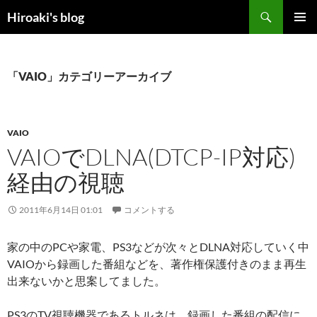
コ
検
Hiroaki's blog
ン
索
メインメ
テ
ニュー
ン
ツ
「VAIO」カテゴリーアーカイブ
へ
ス
キ
VAIO
ッ
VAIOでDLNA(DTCP-IP対応)
プ
経由の視聴
2011年6月14日 01:01
コメントする
家の中のPCや家電、PS3などが次々とDLNA対応していく中
VAIOから録画した番組などを、著作権保護付きのまま再生
出来ないかと思案してました。
PS3のTV視聴機器であるトルネは、録画した番組の配信に