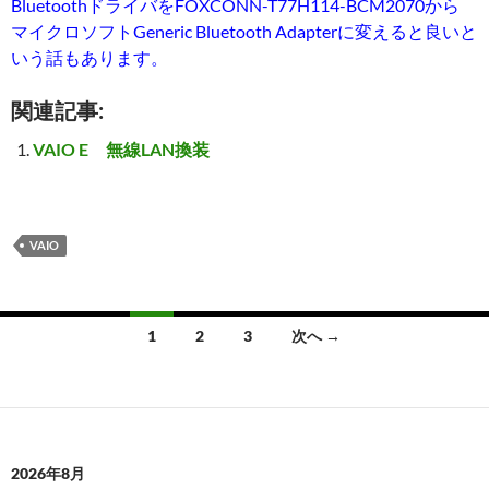
BluetoothドライバをFOXCONN-T77H114-BCM2070から
マイクロソフトGeneric Bluetooth Adapterに変えると良いと
いう話もあります。
関連記事:
VAIO E 無線LAN換装
VAIO
投
1
2
3
次へ →
稿
ナ
ビ
2026年8月
ゲ