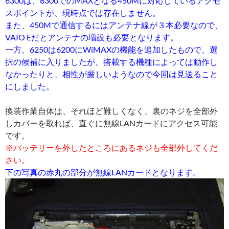
6300は、6300でのMAXとなる450Mに対応しているアクセ
スポイントが、現時点では存在しません。
また、450Mで通信するにはアンテナ線が３本必要なので、
VAIO Eだとアンテナの増設も必要となります。
一方、6250は6200にWiMAXの機能を追加したもので、選
択の候補に入りましたが、搭載する機種によっては動作し
なかったりと、相性が厳しいようなので今回は見送ること
にしました。
換装作業自体は、それほど難しくなく、裏のネジを全部外
しカバーを取れば、直ぐに無線LANカードにアクセス可能
です。
※バッテリーを外したところにあるネジも全部外してくだ
さい。
下の写真の赤丸の部分が無線LANカードとなります。