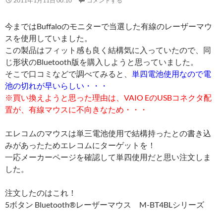
2011年1月11日 00:10
コメントする
今まではBuffaloのモニターで当選した有線のレーザーマウ
スを使用していました。
この製品はフィット感も良く結構気に入っていたので、同
じ形状のBluetooth版を購入しようと思っていました。
そこで口コミなどで調べてみると、
単四電池使用なので電
池の切れが早いらしい・・・
※買い換えようと思った理由は、VAIO EのUSBコネクタ配
置が、有線マウスに不向きなため・・・
エレコムのマウスは単三電池使用で結構持ったとの書き込
みがあったためエレコムにターゲットを！
一応メーカーページを確認して単四使用だと思い注文しま
した。
注文したのはこれ！
5ボタン Bluetooth®レーザーマウス M-BT4BLシリーズ