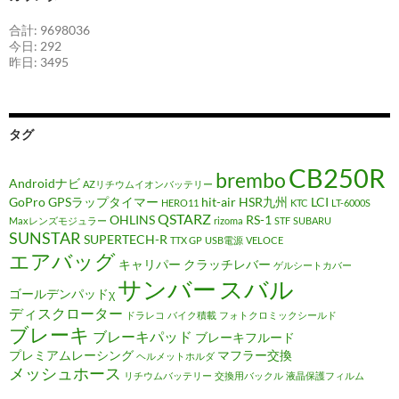
合計: 9698036
今日: 292
昨日: 3495
タグ
CB250R
brembo
Androidナビ
AZリチウムイオンバッテリー
GoPro
GPSラップタイマー
hit-air
HSR九州
LCI
HERO11
KTC
LT-6000S
QSTARZ
OHLINS
RS-1
Maxレンズモジュラー
rizoma
STF
SUBARU
SUNSTAR
SUPERTECH-R
TTX GP
USB電源
VELOCE
エアバッグ
キャリパー
クラッチレバー
ゲルシートカバー
サンバー
スバル
ゴールデンパッドχ
ディスクローター
ドラレコ
バイク積載
フォトクロミックシールド
ブレーキ
ブレーキパッド
ブレーキフルード
プレミアムレーシング
マフラー交換
ヘルメットホルダ
メッシュホース
リチウムバッテリー
交換用バックル
液晶保護フィルム