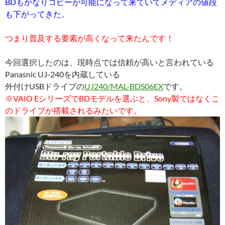
BDもかなりコピーが可能になって来ていてメディアの値段
も下がってきた。
つまり普及する要素が高くなって来たんです！
今回選択したのは、現時点では信頼が高いと言われている
Panasnic UJ-240を内蔵している
外付けUSBドライブの
UJ240/MAL-BDS06EX
です。
※VAIO EシリーズでBDモデルを選ぶと、Sony製ではなくこ
のドライブが搭載されるみたいです。