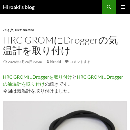
コ
検
Hiroaki's blog
ン
索
メインメ
テ
ニュー
ン
バイク
,
HRC GROM
ツ
HRC GROMにDroggerの気
へ
ス
温計を取り付け
キ
ッ
2026年4月26日 23:30
hiroaki
コメントする
プ
HRC GROMにDroggerを取り付け
と
HRC GROMにDrogger
の油温計を取り付け
の続きです。
今回は気温計を取り付けました。