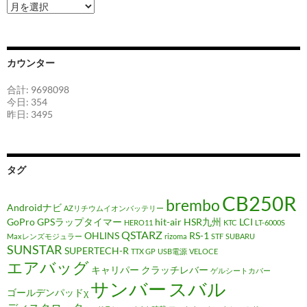
ア
ー
カ
イ
ブ
カウンター
合計: 9698098
今日: 354
昨日: 3495
タグ
CB250R
brembo
Androidナビ
AZリチウムイオンバッテリー
GoPro
GPSラップタイマー
hit-air
HSR九州
LCI
HERO11
KTC
LT-6000S
QSTARZ
OHLINS
RS-1
Maxレンズモジュラー
rizoma
STF
SUBARU
SUNSTAR
SUPERTECH-R
TTX GP
USB電源
VELOCE
エアバッグ
キャリパー
クラッチレバー
ゲルシートカバー
サンバー
スバル
ゴールデンパッドχ