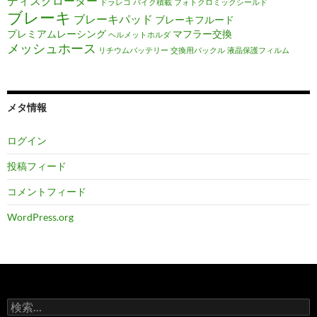
ディスクローター
ドラレコ
バイク積載
フォトクロミックシールド
ブレーキ
ブレーキパッド
ブレーキフルード
プレミアムレーシング
マフラー交換
ヘルメットホルダ
メッシュホース
リチウムバッテリー
交換用バックル
液晶保護フィルム
メタ情報
ログイン
投稿フィード
コメントフィード
WordPress.org
検
索: