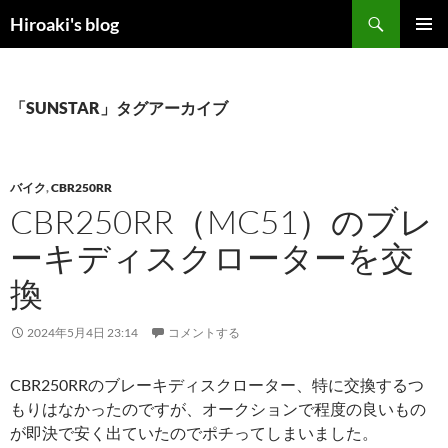
コ
検
Hiroaki's blog
ン
索
メインメ
テ
ニュー
ン
ツ
「SUNSTAR」タグアーカイブ
へ
ス
キ
バイク
,
CBR250RR
ッ
CBR250RR（MC51）のブレ
プ
ーキディスクローターを交
換
2024年5月4日 23:14
コメントする
CBR250RRのブレーキディスクローター、特に交換するつ
もりはなかったのですが、オークションで程度の良いもの
が即決で安く出ていたのでポチってしまいました。