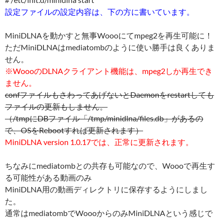
設定ファイルの設定内容は、下の方に書いています。
MiniDLNAを動かすと無事Woooにてmpeg2を再生可能に！
ただMiniDLNAはmediatombのように使い勝手は良くありま
せん。
※WoooのDLNAクライアント機能は、mpeg2しか再生でき
ません。
confファイルもさわってあげないとDaemonをrestartしても
ファイルの更新もしません。
（/tmpにDBファイル「/tmp/minidlna/files.db」があるの
で、OSをRebootすれば更新されます）
MiniDLNA version 1.0.17では、正常に更新されます。
ちなみにmediatombとの共存も可能なので、Woooで再生す
る可能性がある動画のみ
MiniDLNA用の動画ディレクトリに保存するようにしまし
た。
通常はmediatombでWoooからのみMiniDLNAという感じで