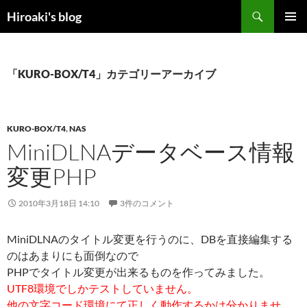
コ
検
Hiroaki's blog
ン
索
メインメ
テ
ニュー
ン
ツ
「KURO-BOX/T4」カテゴリーアーカイブ
へ
ス
キ
KURO-BOX/T4
,
NAS
ッ
MiniDLNAデータベース情報
プ
変更PHP
2010年3月18日 14:10
3件のコメント
MiniDLNAのタイトル変更を行うのに、DBを直接編集する
のはあまりにも面倒なので
PHPでタイトル変更が出来るものを作ってみました。
UTF8環境でしかテストしていません。
他の文字コード環境にて正しく動作するかは分かりませ