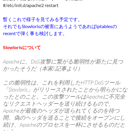
#/etc/init.d/apache2 restart
暫くこれで様子を見てみる予定です。
それでもSlowlorisの被害にあうようであればiptablesの
recentで弾く事も検討します。
Slowlorisについて
Apacheに、DoS攻撃に繋がる脆弱性が新たに見つ
かったそうだ（本家/.記事より）
この脆弱性は、これを利用したHTTP DoSツール
「Slowloris」がリリースされたことから明らかにな
ったとのこと。この攻撃ツールはApacheに不完全
なリクエストヘッダーを送り続けるもので、
Apacheが最後のヘッダが送られてくるのを待つ
間、偽のヘッダを送ることで接続をオープンにし
続け、Apacheのプロセスを一杯にさせるものだと