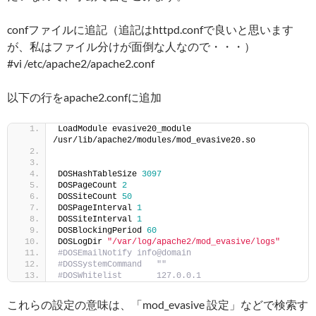
confファイルに追記（追記はhttpd.confで良いと思います
が、私はファイル分けが面倒な人なので・・・）
#vi /etc/apache2/apache2.conf
以下の行をapache2.confに追加
LoadModule evasive20_module 
/usr/lib/apache2/modules/mod_evasive20.so
DOSHashTableSize 
3097
DOSPageCount 
2
DOSSiteCount 
50
DOSPageInterval 
1
DOSSiteInterval 
1
DOSBlockingPeriod 
60
DOSLogDir 
"/var/log/apache2/mod_evasive/logs"
#DOSEmailNotify info@domain
#DOSSystemCommand   ""
#DOSWhitelist       127.0.0.1
これらの設定の意味は、「mod_evasive 設定」などで検索す