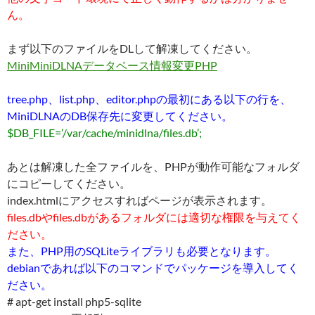
ん。
まず以下のファイルをDLして解凍してください。
MiniMiniDLNAデータベース情報変更PHP
tree.php、list.php、editor.phpの最初にある以下の行を、
MiniDLNAのDB保存先に変更してください。
$DB_FILE=’/var/cache/minidlna/files.db’;
あとは解凍した全ファイルを、PHPが動作可能なフォルダ
にコピーしてください。
index.htmlにアクセスすればページが表示されます。
files.dbやfiles.dbがあるフォルダには適切な権限を与えてく
ださい。
また、PHP用のSQLiteライブラリも必要となります。
debianであれば以下のコマンドでパッケージを導入してく
ださい。
# apt-get install php5-sqlite