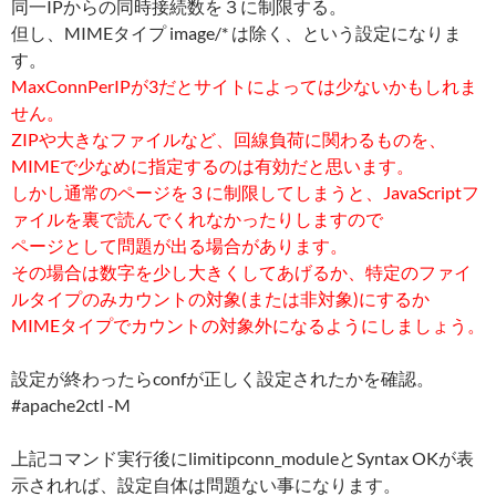
同一IPからの同時接続数を３に制限する。
但し、MIMEタイプ image/* は除く、という設定になりま
す。
MaxConnPerIPが3だとサイトによっては少ないかもしれま
せん。
ZIPや大きなファイルなど、回線負荷に関わるものを、
MIMEで少なめに指定するのは有効だと思います。
しかし通常のページを３に制限してしまうと、JavaScriptフ
ァイルを裏で読んでくれなかったりしますので
ページとして問題が出る場合があります。
その場合は数字を少し大きくしてあげるか、特定のファイ
ルタイプのみカウントの対象(または非対象)にするか
MIMEタイプでカウントの対象外になるようにしましょう。
設定が終わったらconfが正しく設定されたかを確認。
#apache2ctl -M
上記コマンド実行後にlimitipconn_moduleとSyntax OKが表
示されれば、設定自体は問題ない事になります。