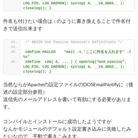
LOG_PID, LOG_DAEMON); syslog( A, __VA_ARGS__ ); 
closelog(); }
件名も付けたい場合は ↓ のように書き換えることで件名付
きで送信出来ます
/* BEGIN DoS Evasive Maneuvers Definitions */
#define MAILER    "mail -s 'ここに件名を入れます' -t 
%s"
#define  LOG( A, ... ) { openlog("mod_evasive", 
LOG_PID, LOG_DAEMON); syslog( A, __VA_ARGS__ ); 
closelog(); }
当然ならがApacheの設定ファイルのDOSEmailNotifyに（後
述の設定部分参照）
送信先のメールアドレスを書いて有効にする必要がありま
す。
コンパイルとインストールに成功したようですが
なんかモジュールのデフォルト設定書き込みに失敗したみ
たいなので、手動で書きこみます。