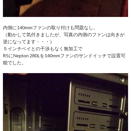
内側に140mmファンの取り付けも問題なし。
（動かして気付きましたが、写真の内側のファンは向きが
逆になってます・・・）
５インチベイとの干渉もなく無加工で
R5にNepton 280Lを140mmファンのサンドイッチで設置可
能でした。