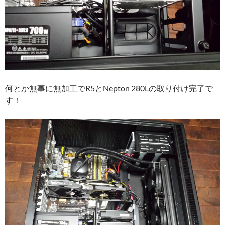
何とか無事に無加工でR5とNepton 280Lの取り付け完了で
す！