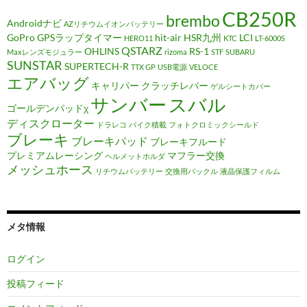
CB250R
brembo
Androidナビ
AZリチウムイオンバッテリー
GoPro
GPSラップタイマー
hit-air
HSR九州
LCI
HERO11
KTC
LT-6000S
QSTARZ
OHLINS
RS-1
Maxレンズモジュラー
rizoma
STF
SUBARU
SUNSTAR
SUPERTECH-R
TTX GP
USB電源
VELOCE
エアバッグ
キャリパー
クラッチレバー
ゲルシートカバー
サンバー
スバル
ゴールデンパッドχ
ディスクローター
ドラレコ
バイク積載
フォトクロミックシールド
ブレーキ
ブレーキパッド
ブレーキフルード
プレミアムレーシング
マフラー交換
ヘルメットホルダ
メッシュホース
リチウムバッテリー
交換用バックル
液晶保護フィルム
メタ情報
ログイン
投稿フィード