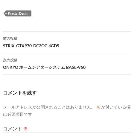
Fractal Design
投
前の投稿
稿
STRIX-GTX970-DC2OC-4GD5
ナ
次の投稿
ビ
ONKYO ホームシアターシステム BASE-V50
ゲ
ー
コメントを残す
シ
メールアドレスが公開されることはありません。
※
が付いている欄
ョ
は必須項目です
ン
コメント
※