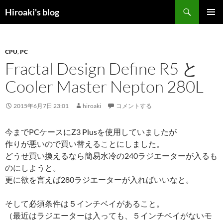
コ
検
Hiroaki's blog
ン
索
メインメ
テ
ニュー
ン
CPU
,
PC
ツ
Fractal Design Define R5 と
へ
ス
Cooler Master Nepton 280L
キ
ッ
2015年6月7日 23:01
hiroaki
コメントする
プ
今までPCケースにZ3 Plusを使用していましたが
作りが悪いので買い替えることにしました。
どうせ買い換えるなら簡易水冷の240ラジエーターが入るも
のにしようと。
更に欲を言えば280ラジエーターが入ればいいなと。
そして必須条件は５インチベイがあること。
（最近はラジエーターは入っても、５インチベイがないモ