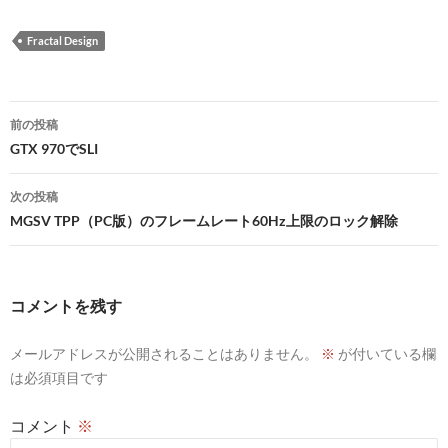
Fractal Design
投
前の投稿
稿
GTX 970でSLI
ナ
次の投稿
ビ
MGSV TPP（PC版）のフレームレート60Hz上限のロック解除
ゲ
ー
コメントを残す
シ
メールアドレスが公開されることはありません。
※
が付いている欄
ョ
は必須項目です
ン
コメント
※