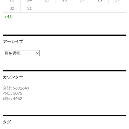
30
31
« 4月
アーカイブ
ア
ー
カ
イ
ブ
カウンター
合計: 9692649
今日: 3075
昨日: 4662
タグ