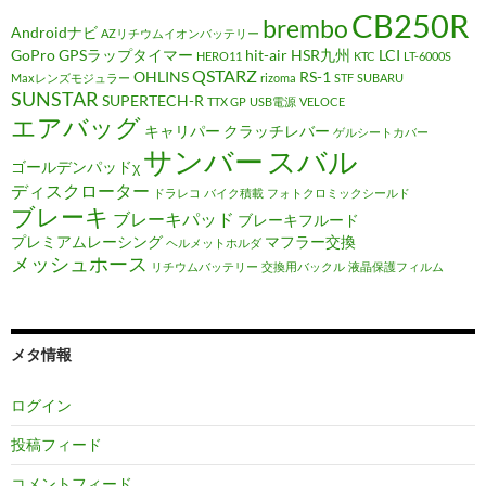
CB250R
brembo
Androidナビ
AZリチウムイオンバッテリー
GoPro
GPSラップタイマー
hit-air
HSR九州
LCI
HERO11
KTC
LT-6000S
QSTARZ
OHLINS
RS-1
Maxレンズモジュラー
rizoma
STF
SUBARU
SUNSTAR
SUPERTECH-R
TTX GP
USB電源
VELOCE
エアバッグ
キャリパー
クラッチレバー
ゲルシートカバー
サンバー
スバル
ゴールデンパッドχ
ディスクローター
ドラレコ
バイク積載
フォトクロミックシールド
ブレーキ
ブレーキパッド
ブレーキフルード
プレミアムレーシング
マフラー交換
ヘルメットホルダ
メッシュホース
リチウムバッテリー
交換用バックル
液晶保護フィルム
メタ情報
ログイン
投稿フィード
コメントフィード