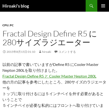
コ
検
Hiroaki's blog
ン
索
メインメ
テ
ニュー
ン
CPU
,
PC
ツ
Fractal Design Define R5 に
へ
ス
280サイズラジエーター
キ
ッ
2015年8月15日 01:10
hiroaki
コメントする
プ
以前の記事で書いていますがDefine R5 にCooler Master
Nepton 280Lを取り付けました。
Fractal Design Define R5 と Cooler Master Nepton 280L
他の方の記事を参考にしたところ、280サイズのラジエータ
ーを
トップに取り付けるには５インチベイを外す必要があると
いうことで
５インチベイが必要な私的にはフロントへ取り付けていま