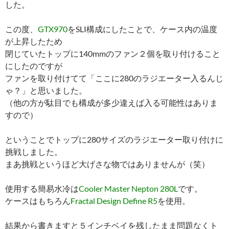
した。
この度、
GTX970
をSLI構成にしたことで、ケース内の温度
が上昇したため
閉じていたトップに140mmのファン２個を取り付けること
にしたのですが
ファンを取り付けてて「ここに280のラジエーター入るんじ
ゃ？」と思いました。
（他の方が駄目でも構成が多少違えば入る可能性はありま
すので）
ということでトップに280サイズのラジエーター取り付けに
挑戦しました。
まあ挑戦というほど大げさな物ではありませんが（笑）
使用する簡易水冷は
Cooler Master Nepton 280L
です。
ケースはもちろん
Fractal Design Define R5
を使用。
結果から書きますと５インチベイを残したまま問題なくト