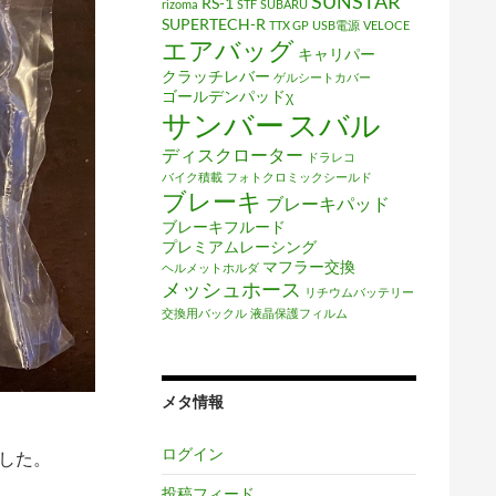
SUNSTAR
RS-1
rizoma
STF
SUBARU
SUPERTECH-R
TTX GP
USB電源
VELOCE
エアバッグ
キャリパー
クラッチレバー
ゲルシートカバー
ゴールデンパッドχ
サンバー
スバル
ディスクローター
ドラレコ
バイク積載
フォトクロミックシールド
ブレーキ
ブレーキパッド
ブレーキフルード
プレミアムレーシング
マフラー交換
ヘルメットホルダ
メッシュホース
リチウムバッテリー
交換用バックル
液晶保護フィルム
メタ情報
ログイン
ました。
投稿フィード