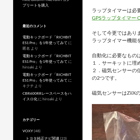
プリートを購入
ラップタイマーは必要
GPSラップタイマー QST
最近のコメント
そして今更ではありま
電動キックボード「RICHBIT
ラップタイマー機能
ES1 Pro」を1年使ってみて
に
匿名
より
自動化に必要なもの
電動キックボード「RICHBIT
ES1 Pro」を1年使ってみて
に
１．サーキットに埋
hiroaki
より
２．磁気センサーの信
電動キックボード「RICHBIT
の2つです。
ES1 Pro」を1年使ってみて
に
キクチ
より
磁気センサーはZii
CBR600RRレースベースをハ
イスロ化
に
hiroaki
より
カテゴリー
VOXY
(48)
トヨタ純正ナビ関連
(23)