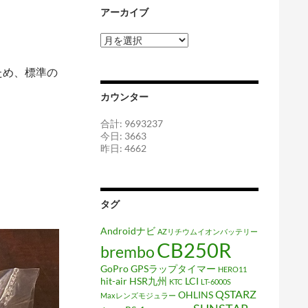
アーカイブ
ア
ー
カ
ため、標準の
イ
ブ
カウンター
合計: 9693237
今日: 3663
昨日: 4662
タグ
Androidナビ
AZリチウムイオンバッテリー
CB250R
brembo
GoPro
GPSラップタイマー
HERO11
hit-air
HSR九州
LCI
KTC
LT-6000S
QSTARZ
OHLINS
Maxレンズモジュラー