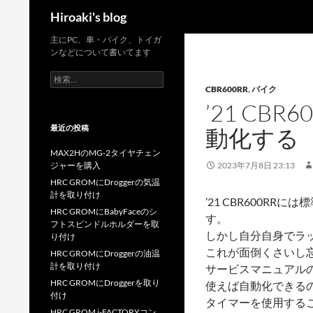
検
Hiroaki's blog
索
コ
主にPC、車・バイク、トイガ
ンなどについて書いてます
ン
テ
検
索:
CBR600RR
,
バイク
ン
’21 C
ツ
へ
最近の投稿
動化する
ス
MAX2HのMG-2タイヤチェン
キ
ジャーを購入
2023年7月8日 23:13
ッ
HRC GROMにDroggerの気温
プ
計を取り付け
’21 CBR600
HRC GROMにBabyFaceのシ
す。
フトスピンドルホルダーを取
しかし自分自身でラ
り付け
これが面倒くさいし
HRC GROMにDroggerの油温
計を取り付け
サービスマニュアル
HRC GROMにDroggerを取り
使えば自動化できる
付け
タイマーを使用する
HRC GROM i-FACTORYコン