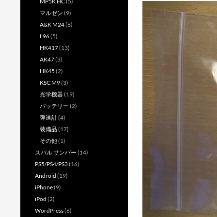
MP5K HC
(5)
マルゼン
(9)
A&K M24
(6)
L96
(5)
HK417
(13)
AK47
(3)
HK45
(2)
KSC M9
(3)
光学機器
(19)
バッテリー
(2)
弾速計
(4)
装備品
(17)
その他
(1)
スバル サンバー
(14)
PS5/PS4/PS3
(16)
Android
(19)
iPhone
(9)
iPod
(2)
WordPress
(6)