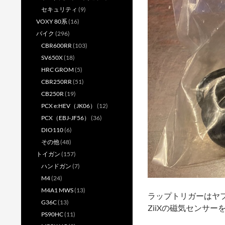
セキュリティ
(9)
VOXY 80系
(16)
バイク
(296)
CBR600RR
(103)
SV650X
(18)
HRC GROM
(5)
CBR250RR
(51)
CB250R
(19)
PCX e:HEV（JK06）
(12)
PCX（EBJ-JF56）
(36)
DIO110
(6)
その他
(48)
トイガン
(157)
ハンドガン
(7)
M4
(24)
M4A1 MWS
(13)
ラップトリガーはヤ
G36C
(13)
ZiiXの磁気センサ
PS90HC
(11)