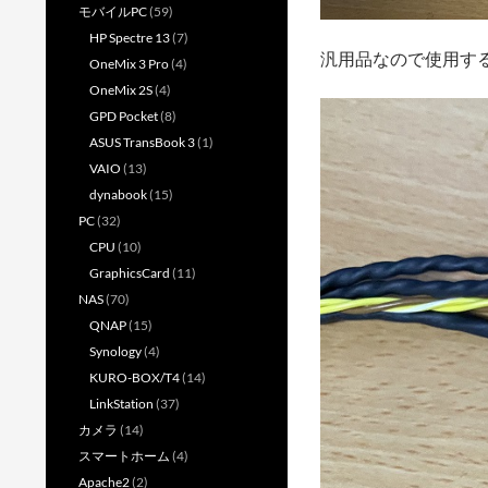
モバイルPC
(59)
HP Spectre 13
(7)
汎用品なので使用す
OneMix 3 Pro
(4)
OneMix 2S
(4)
GPD Pocket
(8)
ASUS TransBook 3
(1)
VAIO
(13)
dynabook
(15)
PC
(32)
CPU
(10)
GraphicsCard
(11)
NAS
(70)
QNAP
(15)
Synology
(4)
KURO-BOX/T4
(14)
LinkStation
(37)
カメラ
(14)
スマートホーム
(4)
Apache2
(2)