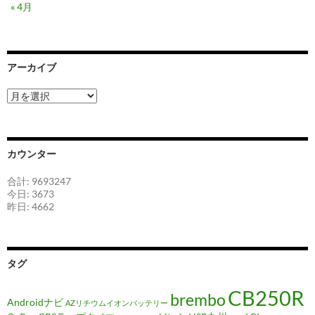
« 4月
アーカイブ
ア
ー
カ
イ
ブ
カウンター
合計: 9693247
今日: 3673
昨日: 4662
タグ
CB250R
brembo
Androidナビ
AZリチウムイオンバッテリー