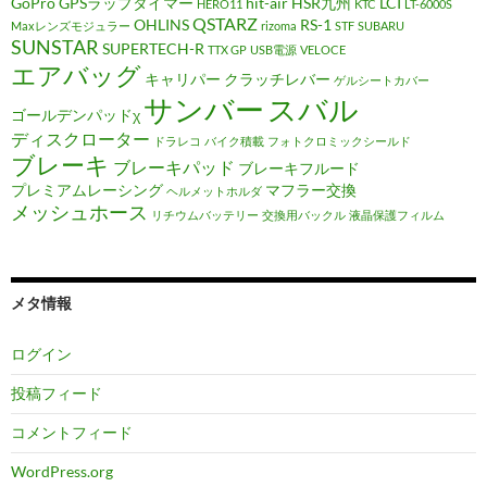
GoPro
GPSラップタイマー
hit-air
HSR九州
LCI
HERO11
KTC
LT-6000S
QSTARZ
OHLINS
RS-1
Maxレンズモジュラー
rizoma
STF
SUBARU
SUNSTAR
SUPERTECH-R
TTX GP
USB電源
VELOCE
エアバッグ
キャリパー
クラッチレバー
ゲルシートカバー
サンバー
スバル
ゴールデンパッドχ
ディスクローター
ドラレコ
バイク積載
フォトクロミックシールド
ブレーキ
ブレーキパッド
ブレーキフルード
プレミアムレーシング
マフラー交換
ヘルメットホルダ
メッシュホース
リチウムバッテリー
交換用バックル
液晶保護フィルム
メタ情報
ログイン
投稿フィード
コメントフィード
WordPress.org