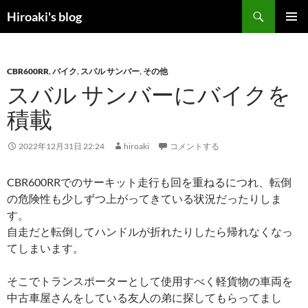
コ
検
Hiroaki's blog
ン
索
メインメ
テ
ニュー
ン
CBR600RR
,
バイク
,
スバル サンバー
,
その他
ツ
スバル サンバーにバイクを
へ
ス
積載
キ
ッ
2022年12月31日 22:24
hiroaki
コメントする
プ
CBR600RRでのサーキット走行も回を重ねるにつれ、転倒
の危険性も少しずつ上がってきている状況だったりしま
す。
自走だと転倒してハンドルが折れたりしたら帰れなくなっ
てしまいます。
そこでトランスポーターとして使用すべく軽貨物の車両を
中古車屋さんをしている友人の弟に探してもらってまし