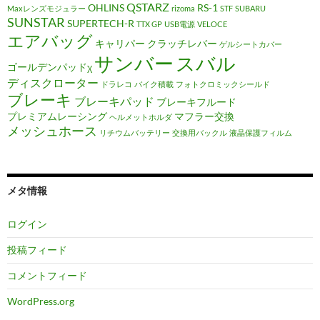
QSTARZ
OHLINS
RS-1
Maxレンズモジュラー
rizoma
STF
SUBARU
SUNSTAR
SUPERTECH-R
TTX GP
USB電源
VELOCE
エアバッグ
キャリパー
クラッチレバー
ゲルシートカバー
サンバー
スバル
ゴールデンパッドχ
ディスクローター
ドラレコ
バイク積載
フォトクロミックシールド
ブレーキ
ブレーキパッド
ブレーキフルード
プレミアムレーシング
マフラー交換
ヘルメットホルダ
メッシュホース
リチウムバッテリー
交換用バックル
液晶保護フィルム
メタ情報
ログイン
投稿フィード
コメントフィード
WordPress.org