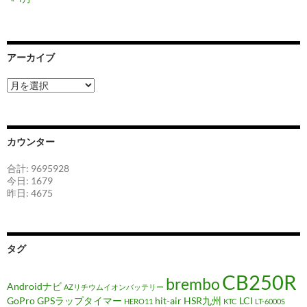
アーカイブ
ア
ー
カ
イ
ブ
カウンター
合計: 9695928
今日: 1679
昨日: 4675
タグ
CB250R
brembo
Androidナビ
AZリチウムイオンバッテリー
GoPro
GPSラップタイマー
hit-air
HSR九州
LCI
HERO11
KTC
LT-6000S