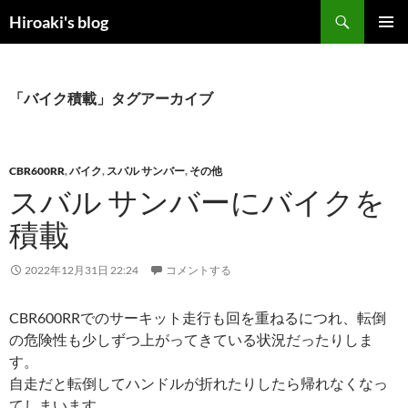
コ
検
Hiroaki's blog
ン
索
メインメ
テ
ニュー
ン
ツ
「バイク積載」タグアーカイブ
へ
ス
キ
CBR600RR
,
バイク
,
スバル サンバー
,
その他
ッ
スバル サンバーにバイクを
プ
積載
2022年12月31日 22:24
コメントする
CBR600RRでのサーキット走行も回を重ねるにつれ、転倒
の危険性も少しずつ上がってきている状況だったりしま
す。
自走だと転倒してハンドルが折れたりしたら帰れなくなっ
てしまいます。